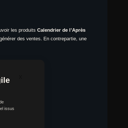
uvoir les produits
Calendrier de l’Après
e générer des ventes. En contrepartie, une
x
ile
de
el issus