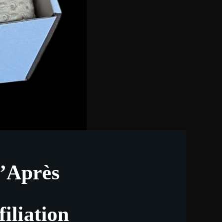
l’Après
iliation