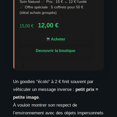
Soin Naturel
Prix : 15 € → 12 € l’unité
Offre spéciale : 5 coffrets pour 50 €
(idéal achats groupés)
Le
Le
12,00
€
15,00
€
prix
prix
initial
actuel
Acheter
était :
est :
15,00 €.
12,00 €.
Decouvrir la boutique
x
Un goodies “écolo” à 2 € finit souvent par
véhiculer un message inverse :
petit prix =
petite image
.
À vouloir montrer son respect de
l’environnement avec des objets impersonnels