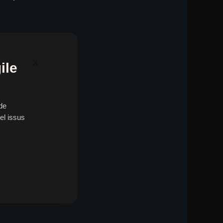
x
ile
de
el issus