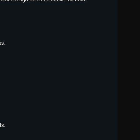
es.
ls.