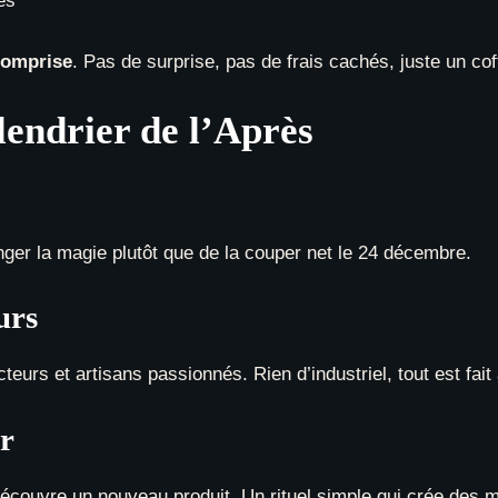
es
 comprise
. Pas de surprise, pas de frais cachés, juste un coffr
endrier de l’Après
onger la magie plutôt que de la couper net le 24 décembre.
urs
teurs et artisans passionnés. Rien d’industriel, tout est fait 
r
découvre un nouveau produit. Un rituel simple qui crée des 