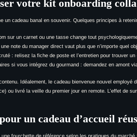
er votre kit onboarding coll
me un cadeau banal en souvenir. Quelques principes à retenir
nom sur un carnet ou une tasse change tout psychologiqueme
 une note du manager direct vaut plus que n’importe quel obj
uté : relisez la fiche de poste et l’entretien pour trouver un 
ires si vous intégrez du gourmand : demandez en amont via 
contenu. Idéalement, le cadeau bienvenue nouvel employé doit
ce) ou livré la veille du premier jour en remote. L’effet de su
pour un cadeau d’accueil réus
ci une fourchette de référence selon les pratiques du marché 