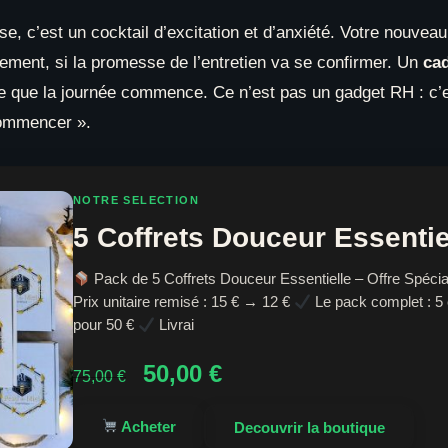
e, c’est un cocktail d’excitation et d’anxiété. Votre nouveau
usement, si la promesse de l’entretien va se confirmer. Un
cad
que la journée commence. Ce n’est pas un gadget RH : c’est
ommencer ».
NOTRE SELECTION
5 Coffrets Douceur Essentie
Pack de 5 Coffrets Douceur Essentielle – Offre Spéci
Prix unitaire remisé : 15 € → 12 €
Le pack complet : 5 
pour 50 €
Livrai
Le
Le
50,00
€
75,00
€
prix
prix
initial
actuel
Acheter
Decouvrir la boutique
était :
est :