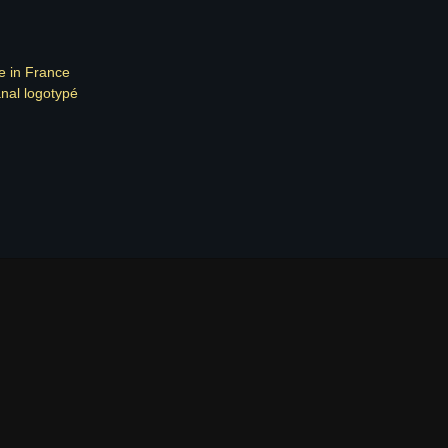
de in France
anal logotypé