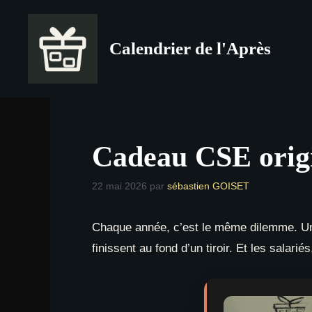
Aller
au
Calendrier de l'Après
contenu
Cadeau CSE origin
22 mai 2026
par
sébastien GOISET
Chaque année, c’est le même dilemme. Un
finissent au fond d’un tiroir. Et les salari