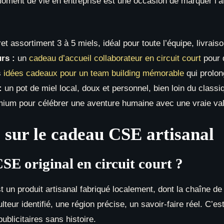
ment de vie en entreprise est une occasion de marquer l’att
et assortiment 3 à 5 miels, idéal pour toute l’équipe, livrai
rs :
un
cadeau d’accueil collaborateur en circuit court
pour d
s
idées cadeaux pour un team building mémorable
qui prolon
:
un pot de miel local, doux et personnel, bien loin du classi
mium pour célébrer une aventure humaine avec une vraie va
 sur le cadeau CSE artisanal
E original en circuit court ?
 un produit artisanal fabriqué localement, dont la chaîne de 
ulteur identifié, une région précise, un savoir-faire réel. C’e
publicitaires sans histoire.