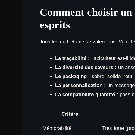
Comment choisir un 
esprits
Tous les coffrets ne se valent pas. Voici l
La traçabilité :
l’apiculteur est-il i
La diversité des saveurs :
un assor
Le packaging :
sobre, solide, réuti
La personnalisation :
un message d
La compatibilité quantité :
possibi
Critère
Mémorabilité
Très forte (pr