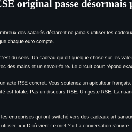
SE original passe désormais p
ombreux des salariés déclarent ne jamais utiliser les cadeaux 
 que chaque euro compte.
 c’est du sens. Un cadeau qui dit quelque chose sur les valeu
vec des mains et un savoir-faire. Le circuit court répond exa
si un acte RSE concret. Vous soutenez un apiculteur français,
lité est totale. Pas un discours RSE. Un geste RSE. La nuanc
: les entreprises qui ont switché vers des cadeaux artisanau
tiliser. » « D’où vient ce miel ? » La conversation s’ouvre. 