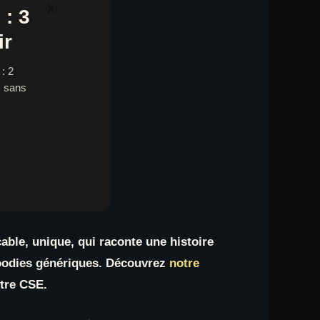
x
: 3
ir
: 2
, sans
çable, unique, qui raconte une histoire
 goodies génériques. Découvrez
notre
otre CSE.