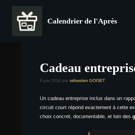
Aller
au
Calendrier de l'Après
contenu
Cadeau entreprise
8 juin 2026
par
sébastien GOISET
Un cadeau entreprise inclus dans un rappo
circuit court répond exactement à cette exi
choix concret, documentable, et loin des
g