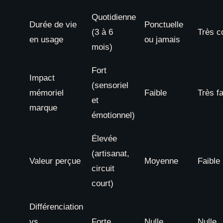
Quotidienne
Durée de vie
Ponctuelle
(3 à 6
Très c
en usage
ou jamais
mois)
Fort
Impact
(sensoriel
mémoriel
Faible
Très fa
et
marque
émotionnel)
Élevée
(artisanat,
Valeur perçue
Moyenne
Faible
circuit
court)
Différenciation
vs
Forte
Nulle
Nulle