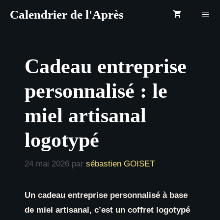
Aller
Calendrier de l'Après
au
contenu
Menu
Cadeau entreprise
personnalisé : le
miel artisanal
logotypé
24 mai 2026
par
sébastien GOISET
Un cadeau entreprise personnalisé à base
de miel artisanal, c’est un coffret logotypé