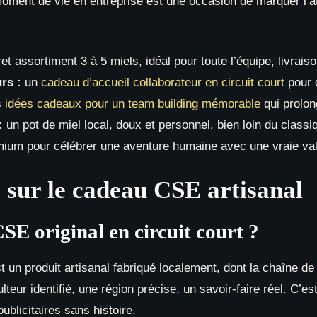
ment de vie en entreprise est une occasion de marquer l’att
et assortiment 3 à 5 miels, idéal pour toute l’équipe, livrai
rs :
un
cadeau d’accueil collaborateur en circuit court
pour d
s
idées cadeaux pour un team building mémorable
qui prolon
:
un pot de miel local, doux et personnel, bien loin du classi
mium pour célébrer une aventure humaine avec une vraie va
 sur le cadeau CSE artisanal
E original en circuit court ?
 un produit artisanal fabriqué localement, dont la chaîne de 
ulteur identifié, une région précise, un savoir-faire réel. C’e
publicitaires sans histoire.