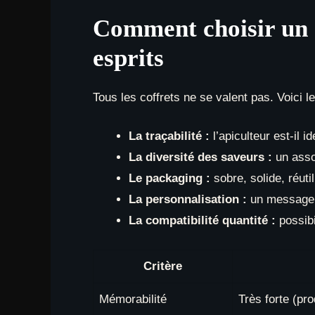
Comment choisir un 
esprits
Tous les coffrets ne se valent pas. Voici l
La traçabilité :
l’apiculteur est-il i
La diversité des saveurs :
un assor
Le packaging :
sobre, solide, réuti
La personnalisation :
un message d
La compatibilité quantité :
possibi
Critère
Mémorabilité
Très forte (pr