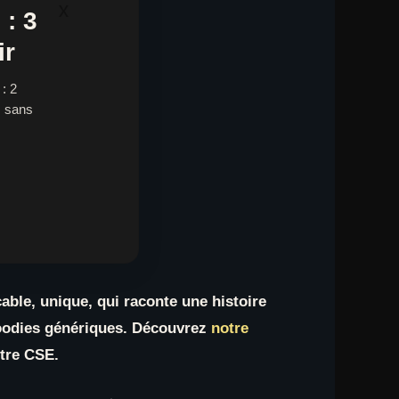
x
: 3
ir
: 2
, sans
çable, unique, qui raconte une histoire
 goodies génériques. Découvrez
notre
otre CSE.