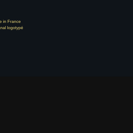
de in France
anal logotypé