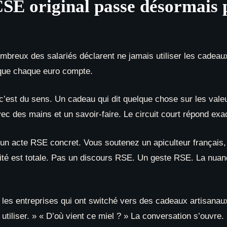
SE original passe désormais p
ombreux des salariés déclarent ne jamais utiliser les cadeaux 
 que chaque euro compte.
 c’est du sens. Un cadeau qui dit quelque chose sur les valeu
vec des mains et un savoir-faire. Le circuit court répond exa
si un acte RSE concret. Vous soutenez un apiculteur français,
lité est totale. Pas un discours RSE. Un geste RSE. La nuanc
: les entreprises qui ont switché vers des cadeaux artisanau
tiliser. » « D’où vient ce miel ? » La conversation s’ouvre. 