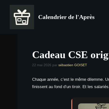
Aller
au
Calendrier de l'Après
contenu
Cadeau CSE origin
22 mai 2026
par
sébastien GOISET
Chaque année, c’est le même dilemme. Un
finissent au fond d’un tiroir. Et les salari