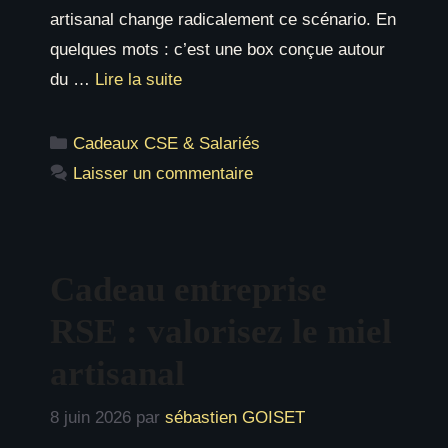
artisanal change radicalement ce scénario. En
quelques mots : c’est une box conçue autour
du …
Lire la suite
Catégories
Cadeaux CSE & Salariés
Laisser un commentaire
Cadeau entreprise
RSE : valorisez le miel
artisanal
8 juin 2026
par
sébastien GOISET